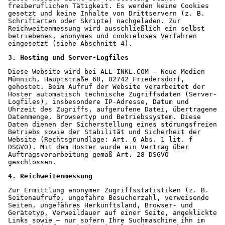
freiberuflichen Tätigkeit. Es werden keine Cookies 
gesetzt und keine Inhalte von Drittservern (z. B. 
Schriftarten oder Skripte) nachgeladen. Zur 
Reichweitenmessung wird ausschließlich ein selbst 
betriebenes, anonymes und cookieloses Verfahren 
eingesetzt (siehe Abschnitt 4).
3. Hosting und Server-Logfiles
Diese Website wird bei ALL-INKL.COM – Neue Medien 
Münnich, Hauptstraße 68, 02742 Friedersdorf, 
gehostet. Beim Aufruf der Website verarbeitet der 
Hoster automatisch technische Zugriffsdaten (Server-
Logfiles), insbesondere IP-Adresse, Datum und 
Uhrzeit des Zugriffs, aufgerufene Datei, übertragene 
Datenmenge, Browsertyp und Betriebssystem. Diese 
Daten dienen der Sicherstellung eines störungsfreien 
Betriebs sowie der Stabilität und Sicherheit der 
Website (Rechtsgrundlage: Art. 6 Abs. 1 lit. f 
DSGVO). Mit dem Hoster wurde ein Vertrag über 
Auftragsverarbeitung gemäß Art. 28 DSGVO 
geschlossen.
4. Reichweitenmessung
Zur Ermittlung anonymer Zugriffsstatistiken (z. B. 
Seitenaufrufe, ungefähre Besucherzahl, verweisende 
Seiten, ungefähres Herkunftsland, Browser- und 
Gerätetyp, Verweildauer auf einer Seite, angeklickte 
Links sowie – nur sofern Ihre Suchmaschine ihn im 