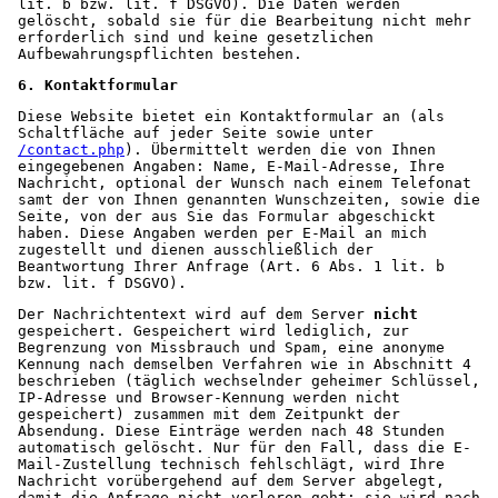
lit. b bzw. lit. f DSGVO). Die Daten werden 
gelöscht, sobald sie für die Bearbeitung nicht mehr 
erforderlich sind und keine gesetzlichen 
Aufbewahrungspflichten bestehen.
6. Kontaktformular
Diese Website bietet ein Kontaktformular an (als 
Schaltfläche auf jeder Seite sowie unter 
/contact.php
). Übermittelt werden die von Ihnen 
eingegebenen Angaben: Name, E-Mail-Adresse, Ihre 
Nachricht, optional der Wunsch nach einem Telefonat 
samt der von Ihnen genannten Wunschzeiten, sowie die 
Seite, von der aus Sie das Formular abgeschickt 
haben. Diese Angaben werden per E-Mail an mich 
zugestellt und dienen ausschließlich der 
Beantwortung Ihrer Anfrage (Art. 6 Abs. 1 lit. b 
bzw. lit. f DSGVO).
Der Nachrichtentext wird auf dem Server 
nicht
gespeichert. Gespeichert wird lediglich, zur 
Begrenzung von Missbrauch und Spam, eine anonyme 
Kennung nach demselben Verfahren wie in Abschnitt 4 
beschrieben (täglich wechselnder geheimer Schlüssel, 
IP-Adresse und Browser-Kennung werden nicht 
gespeichert) zusammen mit dem Zeitpunkt der 
Absendung. Diese Einträge werden nach 48 Stunden 
automatisch gelöscht. Nur für den Fall, dass die E-
Mail-Zustellung technisch fehlschlägt, wird Ihre 
Nachricht vorübergehend auf dem Server abgelegt, 
damit die Anfrage nicht verloren geht; sie wird nach 