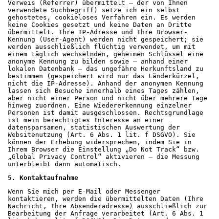
Verweis (Referrer) übermittelt – der von Ihnen 
verwendete Suchbegriff) setze ich ein selbst 
gehostetes, cookieloses Verfahren ein. Es werden 
keine Cookies gesetzt und keine Daten an Dritte 
übermittelt. Ihre IP-Adresse und Ihre Browser-
Kennung (User-Agent) werden nicht gespeichert; sie 
werden ausschließlich flüchtig verwendet, um mit 
einem täglich wechselnden, geheimen Schlüssel eine 
anonyme Kennung zu bilden sowie – anhand einer 
lokalen Datenbank – das ungefähre Herkunftsland zu 
bestimmen (gespeichert wird nur das Länderkürzel, 
nicht die IP-Adresse). Anhand der anonymen Kennung 
lassen sich Besuche innerhalb eines Tages zählen, 
aber nicht einer Person und nicht über mehrere Tage 
hinweg zuordnen. Eine Wiedererkennung einzelner 
Personen ist damit ausgeschlossen. Rechtsgrundlage 
ist mein berechtigtes Interesse an einer 
datensparsamen, statistischen Auswertung der 
Websitenutzung (Art. 6 Abs. 1 lit. f DSGVO). Sie 
können der Erhebung widersprechen, indem Sie in 
Ihrem Browser die Einstellung „Do Not Track“ bzw. 
„Global Privacy Control“ aktivieren – die Messung 
unterbleibt dann automatisch.
5. Kontaktaufnahme
Wenn Sie mich per E-Mail oder Messenger 
kontaktieren, werden die übermittelten Daten (Ihre 
Nachricht, Ihre Absenderadresse) ausschließlich zur 
Bearbeitung der Anfrage verarbeitet (Art. 6 Abs. 1 