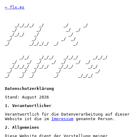
← flx.es
    _/_/_/_/  _/        _/      _/

   _/        _/          _/  _/

  _/_/_/    _/            _/

 _/        _/          _/  _/

_/        _/_/_/_/  _/      _/

      _/_/    _/_/_/    _/_/_/      _/_/_/

   _/    _/  _/    _/  _/    _/  _/

  _/_/_/_/  _/_/_/    _/_/_/      _/_/

 _/    _/  _/        _/              _/

_/    _/  _/        _/        _/_/_/

Datenschutzerklärung
Stand: August 2026
1. Verantwortlicher
Verantwortlich für die Datenverarbeitung auf dieser 
Website ist die im 
Impressum
 genannte Person.
2. Allgemeines
Diese Website dient der Vorstellung meiner 